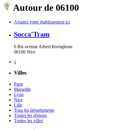
Autour de 06100
Ajoutez votre établissement ici
Socca'Tram
6 Bis avenue Alfred Borriglione
06100
Nice
1
Villes
Paris
Marseille
Lyon
Nice
Lille
Tous les départements
Toutes les régions
Toutes les villes