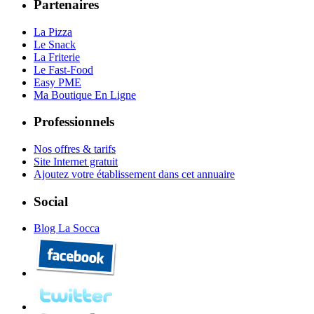
Partenaires
La Pizza
Le Snack
La Friterie
Le Fast-Food
Easy PME
M
a
B
outique
E
n
L
igne
Professionnels
Nos offres & tarifs
Site Internet gratuit
Ajoutez votre établissement dans cet annuaire
Social
Blog La Socca