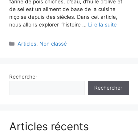
farine de pois chiches, d’eau, d’huile d’olive et
de sel est un aliment de base de la cuisine
niçoise depuis des siècles. Dans cet article,
nous allons explorer l’histoire …
Lire la suite
Catégories
Articles
,
Non classé
Rechercher
Rechercher
Articles récents